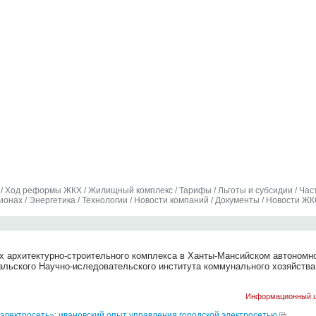
/
Ход реформы ЖКХ
/
Жилищный комплекс
/
Тарифы
/
Льготы и субсидии
/
Час
гионах
/
Энергетика
/
Технологии
/
Новости компаний
/
Документы
/
Новости ЖК
х архитектурно-строительного комплекса в Ханты-Мансийском автономн
альского Научно-иследовательского института коммунального хозяйства
Информационный 
рэлектросеть»: ивановский опыт управления городской электросетью