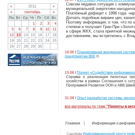
Совсем недавно ситуация с коммуна
«
2011
»
муниципальной энергетики находилос
«
сентябрь
»
Платёжный дефицит с 1996 года нара
Догнать подобные виражи цен, казал
Пн
Вт
Ср
Чт
Пт
Сб
Вс
Поэтому информация, о том, что по 
1
2
3
4
степени и получает Гран-При «Золот
5
6
7
8
9
10
11
в сфере ЖКХ, стала приятной неожид
12
13
14
15
16
17
18
достижениям, мы встретились с Вла
19
20
21
22
23
24
25
26
27
28
29
30
16.06 I
Планирование внедрения систем 
предприятии ВХК
15.06 I
Проект «Содействие реформиров
Справка о реализации пилотных пр
хозяйства в рамках Соглашения о сот
Программой Развития ООН и АВВ Шве
31.08 I
Опыт разработки системы эколог
все материалы по теме
"Проекты в рег
Главная
Информация о реформ
Информационный центр реф
CopyRight