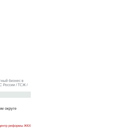
тный бизнес в
С России
/
ТСЖ
/
ом округе
центр реформы ЖКХ