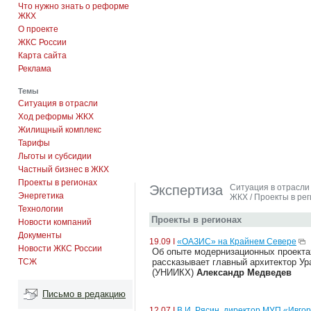
Что нужно знать о реформе
ЖКХ
О проекте
ЖКС России
Карта сайта
Реклама
Темы
Ситуация в отрасли
Ход реформы ЖКХ
Жилищный комплекс
Тарифы
Льготы и субсидии
Частный бизнес в ЖКХ
Проекты в регионах
Экспертиза
Ситуация в отрасли
Энергетика
ЖКХ
/
Проекты в ре
Технологии
Проекты в регионах
Новости компаний
Документы
19.09 I
«ОАЗИС» на Крайнем Севере
Новости ЖКС России
Об опыте модернизационных проекта
ТСЖ
рассказывает
главный архитектор Ур
(УНИИКХ)
Александр Медведев
Письмо в редакцию
12.07 I
В.И. Рясин, директор МУП «Ивго