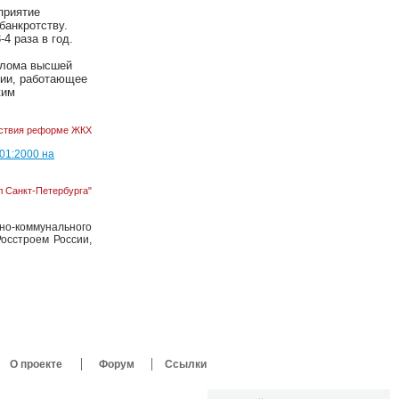
приятие
банкротству.
4 раза в год.
иплома высшей
сии, работающее
ким
ствия реформе ЖКХ
01:2000 на
л Санкт-Петербурга"
о-коммунального
осстроем России,
О проекте
Форум
Ссылки