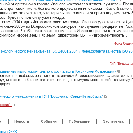
льной энергетикой в городе Иванове «оставляла желать лучшего». Пред
ь в долговой яме и, без всякого преувеличения скажем – было близко к 
щивался за счет того, что тарифы на топливо и энергию поднимались 3-
ось, будет не под силу уже никогда.
итогам 2004 года «Ивгорэлектросеть» города Иваново удостаивается Д
ой ключ-2005» во Всероссийском конкурсе, как лучшее предприятие Рос
анностью. Чтобы рассказать о том, как в Иванове пришли к таким высо
димиром Игоревичем Рясиным, директором МУП «Ивгорэлектросеть».
Фонд Содей
экологического менеджмента ISO 14001:2004 и менеджмента качества ISO 90
ГУП "Водокана
анию жилищно-коммунального хозяйства в Российской Федерации»
оектов по реформированию и технической модернизации систем жилищн
рудничестве в области развития жилищно-коммунального хозяйства между Р
йцария
ического менеджмента в ГУП "Водоканал Санкт-Петербурга"
ионах"
е
Новости
События
Публикации
Экспертиза
ормы ЖКХ