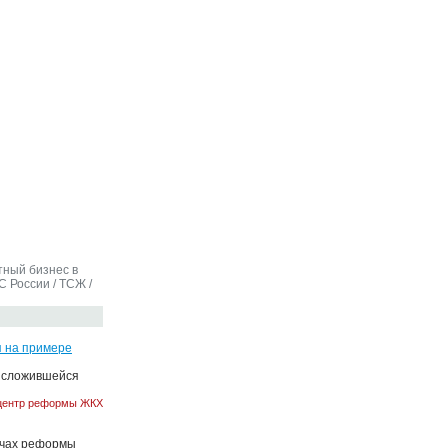
тный бизнес в
С России
/
ТСЖ
/
я на примере
и сложившейся
центр реформы ЖКХ
ачах реформы