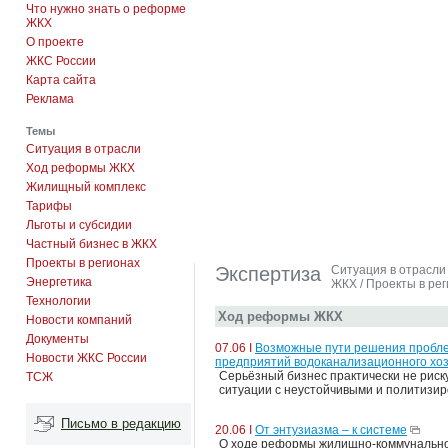
Что нужно знать о реформе
ЖКХ
О проекте
ЖКС России
Карта сайта
Реклама
Темы
Ситуация в отрасли
Ход реформы ЖКХ
Жилищный комплекс
Тарифы
Льготы и субсидии
Частный бизнес в ЖКХ
Проекты в регионах
Экспертиза
Ситуация в отрасли
Энергетика
ЖКХ
/
Проекты в ре
Технологии
Ход реформы ЖКХ
Новости компаний
Документы
07.06 I
Возможные пути решения пробле
Новости ЖКС России
предприятий водоканализационного хоз
Серьёзный бизнес практически не рис
ТСЖ
ситуации с неустойчивыми и политизи
Письмо в редакцию
20.06 I
От энтузиазма – к системе
О ходе реформы жилищно-коммунальног