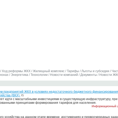
/
Ход реформы ЖКХ
/
Жилищный комплекс
/
Тарифы
/
Льготы и субсидии
/
Час
гионах
/
Энергетика
/
Технологии
/
Новости компаний
/
Документы
/
Новости ЖК
м предприятий ЖКХ в условиях недостаточного бюджетного финансировани
яйства (ВКХ).
кует идти с масштабными инвестициями в существующую инфраструктуру, пр
рованными принципами формирования тарифов для населения.
Информационный 
о хозяйства на данном этапе времени, достижениях и первоочередных зад