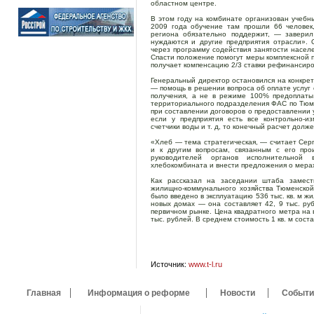
областном центре.
В этом году на комбинате организован учебны
2009 года обучение там прошли 66 человек
региона обязательно поддержит, — заверил
нуждаются и другие предприятия отрасли».
через программу содействия занятости населе
Спасти положение помогут меры комплексной п
получает компенсацию 2/3 ставки рефинансиро
Генеральный директор остановился на конкрет
— помощь в решении вопроса об оплате услуг е
получения, а не в режиме 100% предоплаты
территориального подразделения ФАС по Тюм
при составлении договоров о предоставлении ус
если у предприятия есть все контрольно-и
счетчики воды и т. д, то конечный расчет долж
«Хлеб — тема стратегическая, — считает Сер
и к другим вопросам, связанным с его про
руководителей органов исполнительной
хлебокомбината и внести предложения о мерах
Как рассказал на заседании штаба замести
жилищно-коммунального хозяйства Тюменской
было введено в эксплуатацию 536 тыс. кв. м ж
новых домах — она составляет 42, 9 тыс. ру
первичном рынке. Цена квадратного метра на 
тыс. рублей. В среднем стоимость 1 кв. м соста
Источник:
www.t-l.ru
Главная
Информация о реформе
Новости
Событи