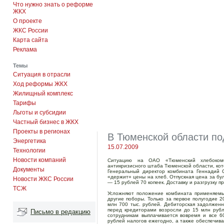
Что нужно знать о реформе
ЖКХ
О проекте
ЖКС России
Карта сайта
Реклама
Темы
Ситуация в отрасли
Ход реформы ЖКХ
Жилищный комплекс
Тарифы
Льготы и субсидии
Частный бизнес в ЖКХ
Проекты в регионах
В Тюменской области по
Энергетика
15.07.2009
Технологии
Новости компаний
Ситуацию на ОАО «Тюменский хлебокомб
антикризисного штаба Тюменской области, кот
Документы
Генеральный директор комбината Геннадий С
«держит» цены на хлеб. Отпускная цена за бу
Новости ЖКС России
— 15 рублей 70 копеек. Доставку и разгрузку 
ТСЖ
Усложняют положение комбината применяемы
другие поборы. Только за первое полугодие 
млн 700 тыс. рублей. Дебиторская задолженн
перед кредиторами возросли до 15 млн рубл
Письмо в редакцию
сотрудникам выплачивается вовремя и все 
рублей налогов ежегодно, а также обеспечив