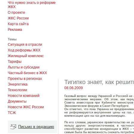
Что нужно знать о реформе
ЖКХ
О проекте
ЖКС России
Карта сайта
Реклама
Темы
Ситуация в отрасли
Ход реформы ЖКХ
Жилищный комплекс
Тарифы
Льготы и субсидии
Частный бизнес в ЖКХ
Проекты в регионах
Тигипко знает, как реши
Энергетика
08.06.2009
Технологии
Новости компаний
Газовый вопрос между Украиной и Россией не
экономическими мерами. Об этом, как пере
Документы
Совета инвесторов при Кабинете министров 
Экономическом форуме в Санкт-Петербурге.
Новости ЖКС России
Он отметил, что пока Украина не предпринимае
ТСЖ
не реформируются внутренние цены на газ, 
компенсации цен на газ для малоимущих.
По его словам, украинское правительство не р
пользу других энергоисточников, в частно
Письмо в редакцию
способствует развитию конкуренции в ЖКХ – 
самым была бы возможность снижать потреблен