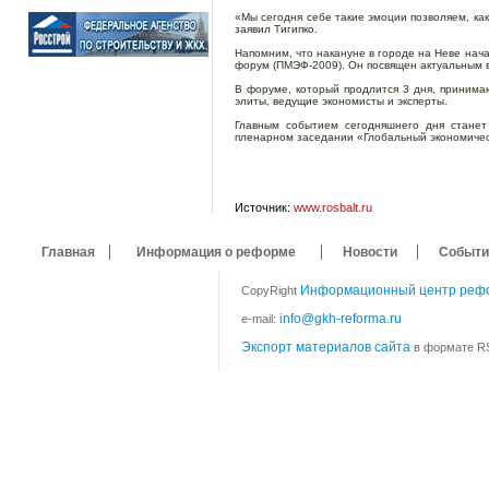
«Мы сегодня себе такие эмоции позволяем, ка
заявил Тигипко.
Напомним, что накануне в городе на Неве нач
форум (ПМЭФ-2009). Он посвящен актуальным 
В форуме, который продлится 3 дня, принима
элиты, ведущие экономисты и эксперты.
Главным событием сегодняшнего дня станет
пленарном заседании «Глобальный экономическ
Источник:
www.rosbalt.ru
Главная
Информация о реформе
Новости
Событи
Информационный центр реф
CopyRight
info@gkh-reforma.ru
e-mail:
Экспорт материалов сайта
в формате RS