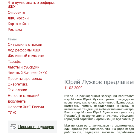
Что нужно знать о реформе
ЖКХ
О проекте
ЖКС России
Карта сайта
Реклама
Темы
Ситуация в отрасли
Ход реформы ЖКХ
Жилищный комплекс
Тарифы
Льготы и субсидии
Частный бизнес в ЖКХ
Проекты в регионах
Юрий Лужков предлагает
Энергетика
11.02.2009
Технологии
Новости компаний
Вчера на расширенном заседании политсовет
мэр Москвы Юрий Лужков призвал государств
Документы
после того, как кризис закончится. Единоро
намерены помочь преодолению кризиса, со
Новости ЖКС России
негативные тенденции в общественных настро
ТСЖ
Вчера мэр Москвы Юрий Лужков выступил на 
России". В повестке дня значилось обсужде
городской партийной организации в условиях 
Мэр не стал останавливаться на экономическ
Письмо в редакцию
единороссы уже записали, что "на ряде пред
работников, задержек выплаты заработно