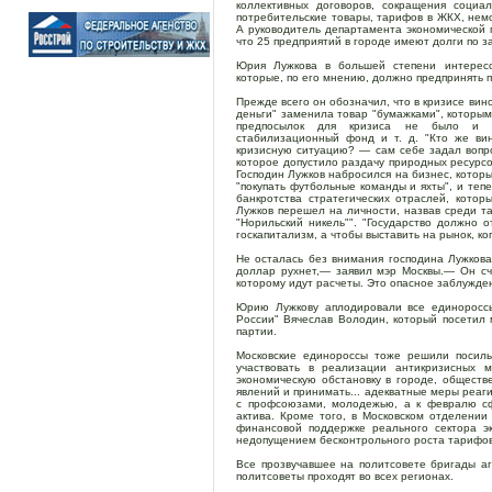
коллективных договоров, сокращения социа
потребительские товары, тарифов в ЖКХ, нем
А руководитель департамента экономической
что 25 предприятий в городе имеют долги по з
Юрия Лужкова в большей степени интересов
которые, по его мнению, должно предпринять 
Прежде всего он обозначил, что в кризисе ви
деньги" заменила товар "бумажками", которыми
предпосылок для кризиса не было и н
стабилизационный фонд и т. д. "Кто же ви
кризисную ситуацию? — сам себе задал вопро
которое допустило раздачу природных ресурсов
Господин Лужков набросился на бизнес, котор
"покупать футбольные команды и яхты", и тепе
банкротства стратегических отраслей, кото
Лужков перешел на личности, назвав среди т
"Норильский никель"". "Государство должно 
госкапитализм, а чтобы выставить на рынок, ко
Не осталась без внимания господина Лужкова
доллар рухнет,— заявил мэр Москвы.— Он сч
которому идут расчеты. Это опасное заблужде
Юрию Лужкову аплодировали все единороссы
России" Вячеслав Володин, который посетил 
партии.
Московские единороссы тоже решили посиль
участвовать в реализации антикризисных м
экономическую обстановку в городе, обществ
явлений и принимать... адекватные меры реаг
с профсоюзами, молодежью, а к февралю сф
актива. Кроме того, в Московском отделени
финансовой поддержке реального сектора э
недопущением бесконтрольного роста тарифов
Все прозвучавшее на политсовете бригады а
политсоветы проходят во всех регионах.