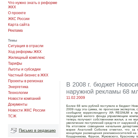
Что нужно знать о реформе
ЖКХ
О проекте
ЖКС России
Карта сайта
Реклама
Темы
Ситуация в отрасли
Ход реформы ЖКХ
Жилищный комплекс
Тарифы
Льготы и субсидии
Частный бизнес в ЖКХ
Проекты в регионах
В 2008 г. бюджет Новос
Энергетика
наружной рекламы 68 м
Технологии
11.02.2009
Новости компаний
Документы
Более 68 млн рублей поступило в бюджет Нов
2009 году эта сумма, по прогнозам экспертов, 
Новости ЖКС России
сообщили корреспонденту ИА REGNUM в прес
ТСЖ
передачей жилого фонда управляющим компа
теперь получают собственники жилья, а не м
увеличение поступлений средств от наружной 
На итоговом совещании начальник департам
мэрии Анатолий Соболев отметил, что за п
Письмо в редакцию
концепции размещения рекламоносителей на м
Кошурникова, Фрунзе, Жуковского, Красному п