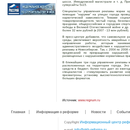
шоссе, Ипподромской магистрали и т. д. Пр
суперсайты 5х15.
Специалисты управления рекламы мэрии ор
помощью "наружки" на улицах города провод
наркотической зависимости. Темами социа
товаропроизводителя, чистый город, безопа
праздники, общероссийские и городские спор
победы в Великой Отечественной войне и др.
более 32 млн рублей (в 2007 - 13 млн рублей).
В пресс-центре добавили, что самовольное р
среды, увеличивает вероятность аварийных 
направление работы, которым занима
административного воздействия к нарушите
рекламы в Новосибирске. Так, с 2004 по 2008
предписаний по прекращению нарушений;
размещенных с нарушениями нормативных прав
В ближайшие три года управление рекламы м
расположенных на территории города. Это 
средств в бюджет, более того дает их ежегод
специалистов - стимулировать развитие но
призматроны, установку высокотехнологичн
больших форматов.
Источник:
www.regnum.ru
Главная
Информация о реформе
Новости
Событи
Информационный центр реф
CopyRight
info@gkh-reforma.ru
e-mail: