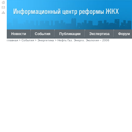
Новости
События
Публикации
Экспертиза
Форум
главная
>
События
>
Энергетика
> Нефть Газ. Энерго. Экология – 2006