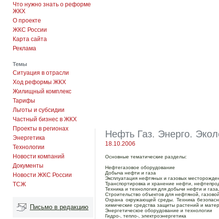
Что нужно знать о реформе
ЖКХ
О проекте
ЖКС России
Карта сайта
Реклама
Темы
Ситуация в отрасли
Ход реформы ЖКХ
Жилищный комплекс
Тарифы
Льготы и субсидии
Частный бизнес в ЖКХ
Проекты в регионах
Нефть Газ. Энерго. Экол
Энергетика
18.10.2006
Технологии
Новости компаний
Основные тематические разделы:
Документы
Нефтегазовое оборудование
Добыча нефти и газа
Новости ЖКС России
Эксплуатация нефтяных и газовых месторожден
ТСЖ
Транспортировка и хранение нефти, нефтепрод
Техника и технология для добычи нефти и газ
Строительство объектов для нефтяной, газо
Охрана окружающей среды. Техника безопасн
химические средства защиты растений и мате
Письмо в редакцию
Энергетическое оборудование и технологии
Гидро-, тепло-, электроэнергетика